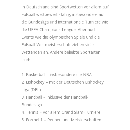
In Deutschland sind Sportwetten vor allem auf
Fußball wettbewerbsfähig, insbesondere auf
die Bundesliga und internationale Turniere wie
die UEFA Champions League. Aber auch
Events wie die olympischen Spiele und die
Fußball-Weltmeisterschaft ziehen viele
Wettenden an. Andere beliebte Sportarten
sind:
Basketball – insbesondere die NBA
Eishockey – mit der Deutschen Eishockey
Liga (DEL)
Handball – inklusive der Handball-
Bundesliga
Tennis – vor allem Grand Slam-Turniere
Formel 1 – Rennen und Meisterschaften