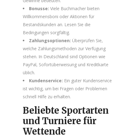
Gewinne bedeuten.
Bonusse:
Viele Buchmacher bieten
Willkommensboni oder Aktionen für
Bestandskunden an. Lesen Sie die
Bedingungen sorgfältig.
Zahlungsoptionen:
Überprüfen Sie,
welche Zahlungsmethoden zur Verfügung
stehen. In Deutschland sind Optionen wie
PayPal, Sofortüberweisung und Kreditkarte
üblich.
Kundenservice:
Ein guter Kundenservice
ist wichtig, um bei Fragen oder Problemen
schnell Hilfe zu erhalten.
Beliebte Sportarten
und Turniere für
Wettende