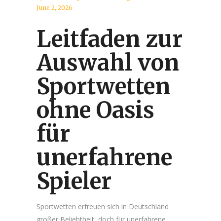
June 2, 2026
Leitfaden zur
Auswahl von
Sportwetten
ohne Oasis
für
unerfahrene
Spieler
Sportwetten erfreuen sich in Deutschland
großer Beliebtheit, doch für unerfahrene