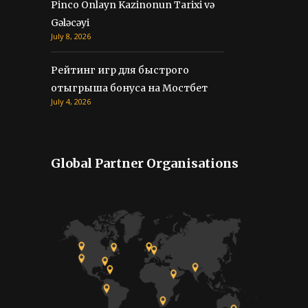
Pinco Onlayn Kazinonun Tarixi və
Gələcəyi
July 8, 2026
Рейтинг игр для быстрого
отыгрыша бонуса на Мостбет
July 4, 2026
Global Partner Organisations