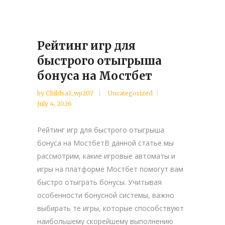
Рейтинг игр для
быстрого отыгрыша
бонуса на Мостбет
by
Childsa1_wp207
Uncategorized
July 4, 2026
Рейтинг игр для быстрого отыгрыша
бонуса на МостбетВ данной статье мы
рассмотрим, какие игровые автоматы и
игры на платформе Мостбет помогут вам
быстро отыграть бонусы. Учитывая
особенности бонусной системы, важно
выбирать те игры, которые способствуют
наибольшему скорейшему выполнению