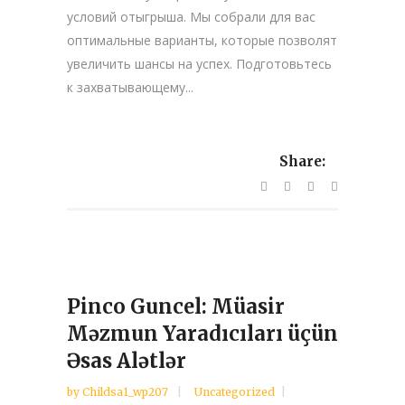
условий отыгрыша. Мы собрали для вас
оптимальные варианты, которые позволят
увеличить шансы на успех. Подготовьтесь
к захватывающему...
Share:
Pinco Guncel: Müasir
Məzmun Yaradıcıları üçün
Əsas Alətlər
by
Childsa1_wp207
Uncategorized