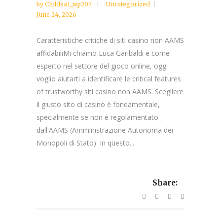
by
Childsa1_wp207
Uncategorized
June 24, 2026
Caratteristiche critiche di siti casino non AAMS
affidabiliMi chiamo Luca Garibaldi e come
esperto nel settore del gioco online, oggi
voglio aiutarti a identificare le critical features
of trustworthy siti casino non AAMS. Scegliere
il giusto sito di casinò è fondamentale,
specialmente se non è regolamentato
dall'AAMS (Amministrazione Autonoma dei
Monopoli di Stato). In questo...
Share: