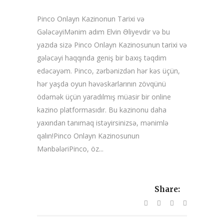
Pinco Onlayn Kazinonun Tarixi və
GələcəyiMənim adım Elvin Əliyevdir və bu
yazıda sizə Pinco Onlayn Kazinosunun tarixi və
gələcəyi haqqında geniş bir baxış təqdim
edəcəyəm. Pinco, zərbənizdən hər kəs üçün,
hər yaşda oyun həvəskarlarının zövqünü
ödəmək üçün yaradılmış müasir bir online
kazino platformasıdır. Bu kazinonu daha
yaxından tanımaq istəyirsinizsə, mənimlə
qalın!Pinco Onlayn Kazinosunun
MənbələriPinco, öz...
Share: