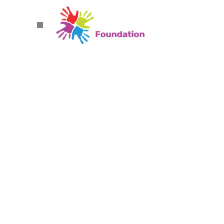
H
E
L
P
U
k
r
a
i
n
e
'
s
D
i
s
p
l
a
c
e
d
C
h
i
l
d
r
e
n