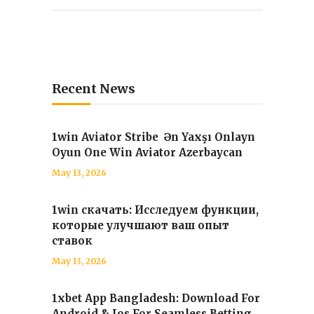
Recent News
1win Aviator Stribe ️ Ən Yaxşı Onlayn
Oyun One Win Aviator Azerbaycan
May 13, 2026
1win скачать: Исследуем функции,
которые улучшают ваш опыт
ставок
May 13, 2026
1xbet App Bangladesh: Download For
Android & Ios For Seamless Betting