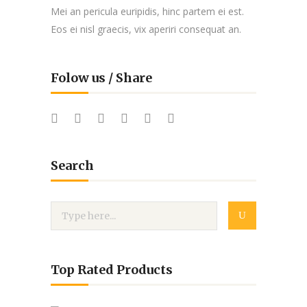
Mei an pericula euripidis, hinc partem ei est.
Eos ei nisl graecis, vix aperiri consequat an.
Folow us / Share
Search
Top Rated Products