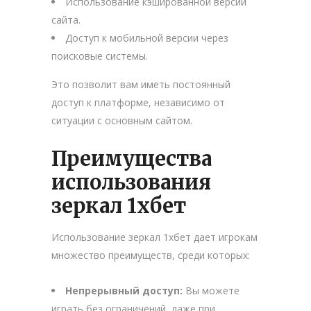
Использование кэшированной версии
сайта.
Доступ к мобильной версии через
поисковые системы.
Это позволит вам иметь постоянный
доступ к платформе, независимо от
ситуации с основным сайтом.
Преимущества
использования
зеркал 1хбет
Использование зеркал 1хбет дает игрокам
множество преимуществ, среди которых:
Непрерывный доступ:
Вы можете
играть без ограничений, даже при