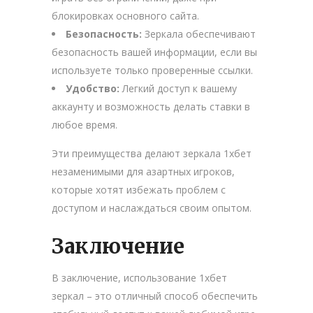
блокировках основного сайта.
Безопасность:
Зеркала обеспечивают
безопасность вашей информации, если вы
используете только проверенные ссылки.
Удобство:
Легкий доступ к вашему
аккаунту и возможность делать ставки в
любое время.
Эти преимущества делают зеркала 1хбет
незаменимыми для азартных игроков,
которые хотят избежать проблем с
доступом и наслаждаться своим опытом.
Заключение
В заключение, использование 1хбет
зеркал – это отличный способ обеспечить