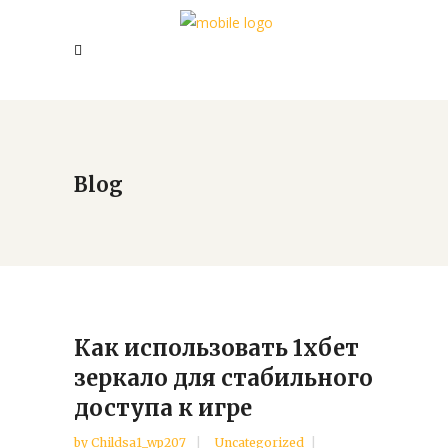
Blog
Как использовать 1хбет
зеркало для стабильного
доступа к игре
by
Childsa1_wp207
Uncategorized