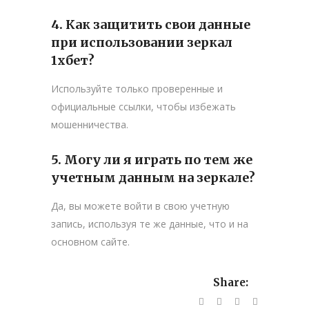
4. Как защитить свои данные
при использовании зеркал
1хбет?
Используйте только проверенные и
официальные ссылки, чтобы избежать
мошенничества.
5. Могу ли я играть по тем же
учетным данным на зеркале?
Да, вы можете войти в свою учетную
запись, используя те же данные, что и на
основном сайте.
Share: