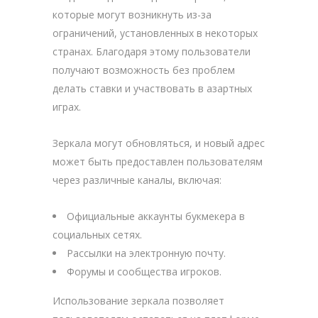
которые могут возникнуть из-за
ограничений, установленных в некоторых
странах. Благодаря этому пользователи
получают возможность без проблем
делать ставки и участвовать в азартных
играх.
Зеркала могут обновляться, и новый адрес
может быть предоставлен пользователям
через различные каналы, включая:
Официальные аккаунты букмекера в
социальных сетях.
Рассылки на электронную почту.
Форумы и сообщества игроков.
Использование зеркала позволяет