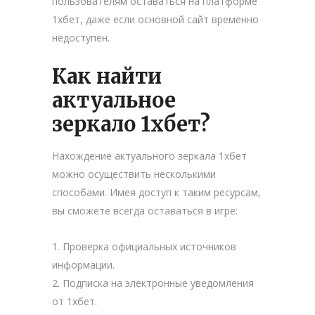
пользователям оставаться на платформе
1хбет, даже если основной сайт временно
недоступен.
Как найти
актуальное
зеркало 1хбет?
Нахождение актуального зеркала 1хбет
можно осуществить несколькими
способами. Имея доступ к таким ресурсам,
вы сможете всегда оставаться в игре:
Проверка официальных источников
информации.
Подписка на электронные уведомления
от 1хбет.