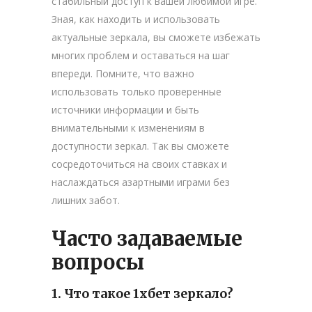
стабильный доступ к вашей любимой игре.
Зная, как находить и использовать
актуальные зеркала, вы сможете избежать
многих проблем и оставаться на шаг
впереди. Помните, что важно
использовать только проверенные
источники информации и быть
внимательными к изменениям в
доступности зеркал. Так вы сможете
сосредоточиться на своих ставках и
наслаждаться азартными играми без
лишних забот.
Часто задаваемые
вопросы
1. Что такое 1хбет зеркало?