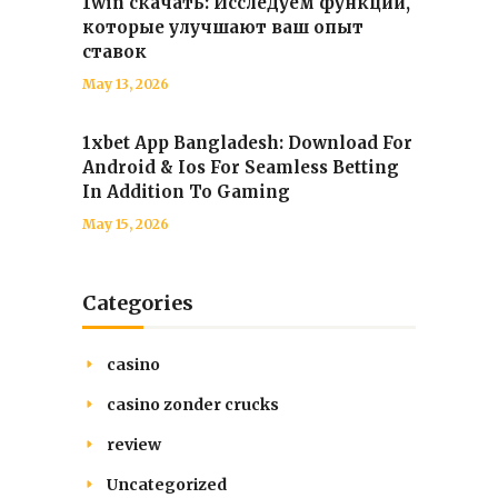
1win скачать: Исследуем функции,
которые улучшают ваш опыт
ставок
May 13, 2026
1xbet App Bangladesh: Download For
Android & Ios For Seamless Betting
In Addition To Gaming
May 15, 2026
Categories
casino
casino zonder crucks
review
Uncategorized