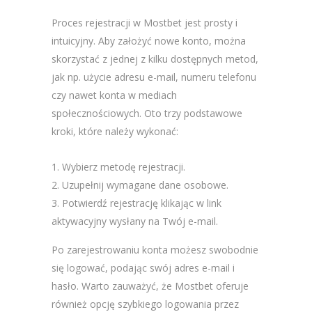
Proces rejestracji w Mostbet jest prosty i
intuicyjny. Aby założyć nowe konto, można
skorzystać z jednej z kilku dostępnych metod,
jak np. użycie adresu e-mail, numeru telefonu
czy nawet konta w mediach
społecznościowych. Oto trzy podstawowe
kroki, które należy wykonać:
Wybierz metodę rejestracji.
Uzupełnij wymagane dane osobowe.
Potwierdź rejestrację klikając w link
aktywacyjny wysłany na Twój e-mail.
Po zarejestrowaniu konta możesz swobodnie
się logować, podając swój adres e-mail i
hasło. Warto zauważyć, że Mostbet oferuje
również opcję szybkiego logowania przez