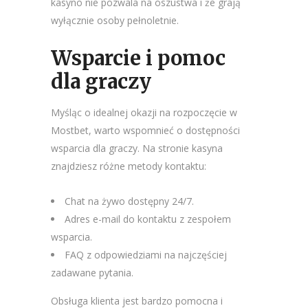
kasyno nie pozwala na oszustwa i że grają
wyłącznie osoby pełnoletnie.
Wsparcie i pomoc
dla graczy
Myśląc o idealnej okazji na rozpoczęcie w
Mostbet, warto wspomnieć o dostępności
wsparcia dla graczy. Na stronie kasyna
znajdziesz różne metody kontaktu:
Chat na żywo dostępny 24/7.
Adres e-mail do kontaktu z zespołem
wsparcia.
FAQ z odpowiedziami na najczęściej
zadawane pytania.
Obsługa klienta jest bardzo pomocna i