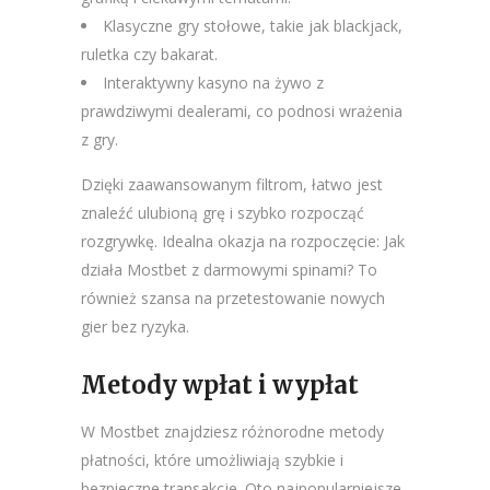
Klasyczne gry stołowe, takie jak blackjack,
ruletka czy bakarat.
Interaktywny kasyno na żywo z
prawdziwymi dealerami, co podnosi wrażenia
z gry.
Dzięki zaawansowanym filtrom, łatwo jest
znaleźć ulubioną grę i szybko rozpocząć
rozgrywkę. Idealna okazja na rozpoczęcie: Jak
działa Mostbet z darmowymi spinami? To
również szansa na przetestowanie nowych
gier bez ryzyka.
Metody wpłat i wypłat
W Mostbet znajdziesz różnorodne metody
płatności, które umożliwiają szybkie i
bezpieczne transakcje. Oto najpopularniejsze