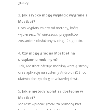
graczy.
Jak szybko mogę wypłacić wygrane z
Mostbet?
Czas wypłaty zależy od metody, którą
wybierzesz. W większości przypadków
zostaniesz obsłużony w ciągu 24 godzin.
Czy mogę grać na Mostbet na
urządzeniu mobilnym?
Tak, Mostbet oferuje mobilną wersję strony
oraz aplikację na systemy Android i iOS, co
ułatwia dostęp do gier w każdej chwili.
Jakie metody wpłat są dostępne w
Mostbet?
Możesz wpłacać środki za pomocą kart