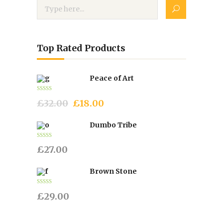
Top Rated Products
Peace of Art
Rated
5.00
£
32.00
Original
£
18.00
Current
out of 5
price
price
Dumbo Tribe
was:
is:
£32.00.
£18.00.
Rated
4.75
£
27.00
out of 5
Brown Stone
Rated
4.75
£
29.00
out of 5