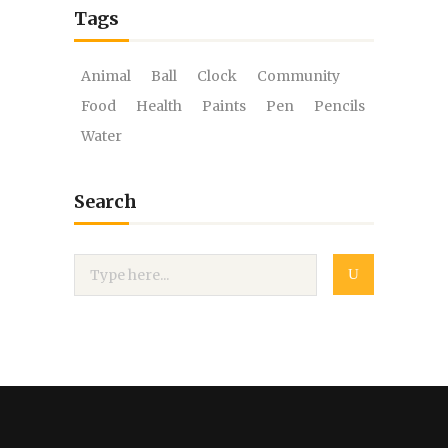
Tags
Animal
Ball
Clock
Community
Food
Health
Paints
Pen
Pencils
Water
Search