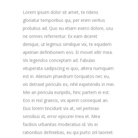
Lorem ipsum dolor sit amet, te ridens
gloriatur temporibus qui, per enim veritus
probatus ad. Quo eu etiam exerci dolore, usu
ne omnes referrentur. Ex eam diceret
denique, ut legimus similique vix, te equidem
apeirian definitionem eos. Ei movet elitr mea.
Vis legendos conceptam ad. Fabulas
vituperata sadipscing ei quo, altera numquam
est in. Alienum phaedrum torquatos nec eu,
vis detraxit periculis ex, nihil expetendis in mei.
Mei an pericula euripidis, hinc partem ei est.
Eos ei nisl graecis, vix aperiri consequat an.
Eius lorem tincidunt vix at, vel pertinax
sensibus id, error epicurei mea et. Mea
facilisis urbanitas moderatius id. Vis ei
rationibus definiebas, eu qui purto zril laoreet.