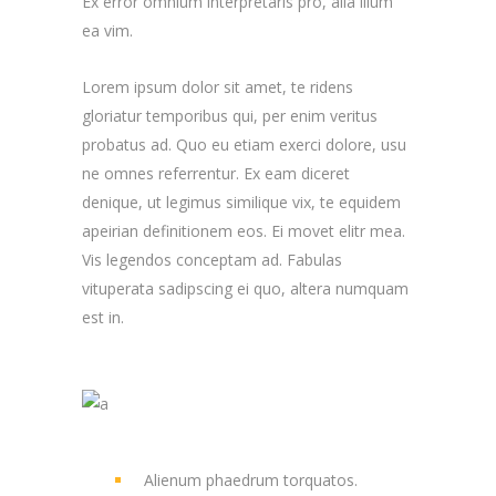
Ex error omnium interpretaris pro, alia illum
ea vim.
Lorem ipsum dolor sit amet, te ridens
gloriatur temporibus qui, per enim veritus
probatus ad. Quo eu etiam exerci dolore, usu
ne omnes referrentur. Ex eam diceret
denique, ut legimus similique vix, te equidem
apeirian definitionem eos. Ei movet elitr mea.
Vis legendos conceptam ad. Fabulas
vituperata sadipscing ei quo, altera numquam
est in.
Alienum phaedrum torquatos.